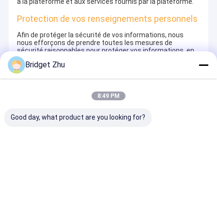
à la plateforme et aux services fournis par la plateforme.
Protection de vos renseignements personnels
Afin de protéger la sécurité de vos informations, nous
nous efforçons de prendre toutes les mesures de
sécurité raisonnables pour protéger vos informations, en
cas de fuite, de dommage ou de perte d'informations,y
Bridget Zhu
compris, mais sans s'y limiter, SSLNous gérons également
strictement les employés ou les fournisseurs qui peuvent
être exposés à vos informations,y compris, mais sans s'y
limiter, la signature d'accords de confidentialité avec eux,
8:49 PM
en prenant différents contrôles des autorités en fonction
de la situation, et en surveillant leurs opérations.
Good day, what product are you looking for?
Une protection mineure
Nous attachons une grande importance à la protection
des renseignements personnels des mineurs.nous vous
suggérons de demander à votre tuteur de lire
attentivement cette politique de confidentialité et
d'utiliser nos services ou de nous fournir des informations
sous réserve d'obtenir le consentement de votre tuteur.
Aperçu
Au sujet de
Contactez-
Desktop