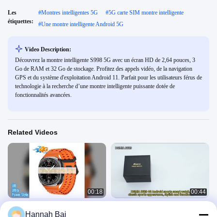
Les
#
Montres intelligentes 5G
#
5G carte SIM montre intelligente
étiquettes:
#
Une montre intelligente Android 5G
Video Description:
Découvrez la montre intelligente S998 5G avec un écran HD de 2,64 pouces, 3
Go de RAM et 32 ​​Go de stockage. Profitez des appels vidéo, de la navigation
GPS et du système d'exploitation Android 11. Parfait pour les utilisateurs férus de
technologie à la recherche d’une montre intelligente puissante dotée de
fonctionnalités avancées.
Related Videos
00:18
00:44
Montre ultra intelligente U8 3 Go 32
HGMIA S689 carte SIM 4G Smart
Hannah Bai
Go AMOLED WiFi GPS
Watch Version mondiale 1.508