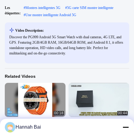
Les
#
Montres intelligentes 5G
#
5G carte SIM montre intelligente
étiquettes:
#
Une montre intelligente Android 5G
Video Description:
Discover the PG999 Android 5G Smart Watch with dual cameras, 4G LTE, and
GPS. Featuring 2GB/4GB RAM, 16GB/64GB ROM, and Android 8.1, it offers
standalone operation, HD video calls, and long battery life. Perfect for
multitasking and on-the-go connectivity.
Related Videos
00:18
00:44
Montre ultra intelligente U8 3 Go 32
HGMIA S689 carte SIM 4G Smart
Hannah Bai
Go AMOLED WiFi GPS
Watch Version mondiale 1.508
pouces écran AMOLED HD appel
4G Smart Watch
4G Smart Watch