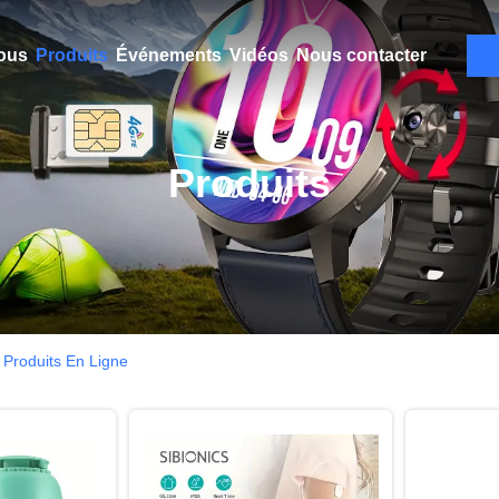
ous
Produits
Événements
Vidéos
Nous contacter
Produits
 Produits En Ligne