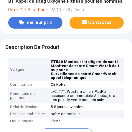
BT Appel de sang Oxygène Fitness pour les hommes
Prix：Get Best Price
MOQ：50 pièces
meilleur prix
Contactez
Description De Produit
,
ET540 Moniteur intelligent de santé
,
Moniteur de santé Smart Watch de 1
Surligner
,
85 pouce
Surveillance de santé SmartWatch
appel téléphonique
Certification
CE,RoHs
L/C, T/T, Western Union, PayPal,
Conditions de
assurance commerciale Alibaba, etc.
paiement
Les prix de vente sont les suiv
Délai de livraison
5-8 jours ouvrables
Détails d'emballage
boîte de couleur
Lieu d'origine
Chine