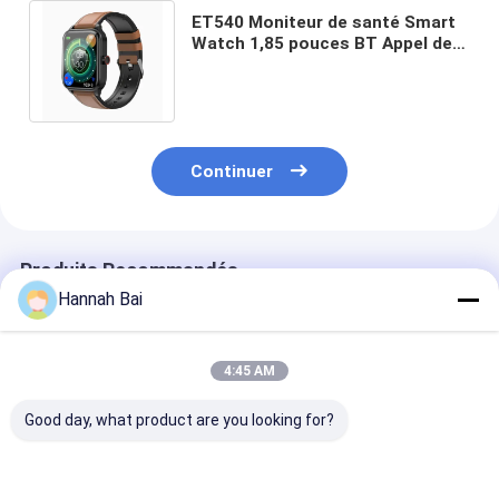
ET540 Moniteur de santé Smart
Watch 1,85 pouces BT Appel de
sang Oxygène Fitness pour les
hommes
Continuer
Produits Recommandés
Hannah Bai
4:45 AM
Good day, what product are you looking for?
S28 Smart Watch
1.49 pouces de santé
F320 Laser He