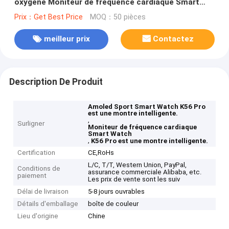
oxygène Moniteur de fréquence cardiaque Smart
Watch
Prix：Get Best Price
MOQ：50 pièces
meilleur prix
Contactez
Description De Produit
Amoled Sport Smart Watch K56 Pro
est une montre intelligente.
,
Surligner
Moniteur de fréquence cardiaque
Smart Watch
,
K56 Pro est une montre intelligente.
Certification
CE,RoHs
L/C, T/T, Western Union, PayPal,
Conditions de
assurance commerciale Alibaba, etc.
paiement
Les prix de vente sont les suiv
Délai de livraison
5-8 jours ouvrables
Détails d'emballage
boîte de couleur
Lieu d'origine
Chine