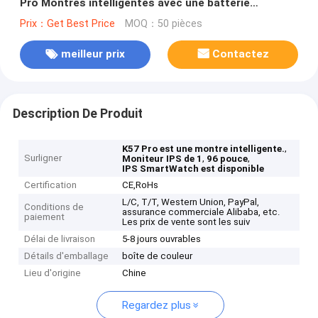
Pro Montres intelligentes avec une batterie
importante
Prix：Get Best Price
MOQ：50 pièces
meilleur prix
Contactez
Description De Produit
,
K57 Pro est une montre intelligente.
Surligner
,
,
Moniteur IPS de 1
96 pouce
IPS SmartWatch est disponible
Certification
CE,RoHs
L/C, T/T, Western Union, PayPal,
Conditions de
assurance commerciale Alibaba, etc.
paiement
Les prix de vente sont les suiv
Délai de livraison
5-8 jours ouvrables
Détails d'emballage
boîte de couleur
Lieu d'origine
Chine
Regardez plus