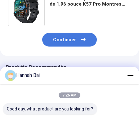
de 1,96 pouce K57 Pro Montres
intelligentes avec une batterie
importante
Continuer
Produits Recommandés
Hannah Bai
7:26 AM
Good day, what product are you looking for?
DM50 Homme Smart
HD écran rond SK27
S20 Max Hom
Watch Affichage
Smart Watch 1,58
d'affaires Sma
Amoled BT Appel
pouces Homme
Watch Écran 1