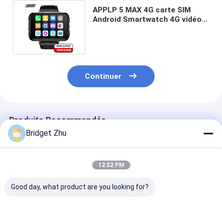
APPLP 5 MAX 4G carte SIM
Android Smartwatch 4G vidéo
appel Smart Watch 2,4 pouces
Continuer
Produits Recommandés
Bridget Zhu
12:52 PM
Good day, what product are you looking for?
S688 série 8 9
DM82 Version
DM80 Smart W