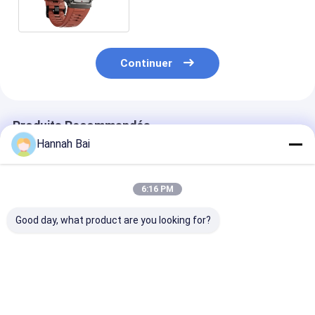
Continuer
Produits Recommandés
Hannah Bai
6:16 PM
Good day, what product are you looking for?
L6 Moniteur
DM76 2025 Montre
Montre conne
intelligent en alliage
connectée GPS
GPS étanche 
de zinc Moniteur de
d'extérieur avec
IP68 avec écr
la fréquence
écran AMOLED 1,32
AMOLED 1,43 
cardiaque Répondez
pouces et étanchéité
Meilleur prix
Meilleur prix
Meilleur p