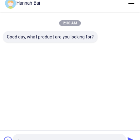
Hannah Bai
Nos Catégories
2:38 AM
Good day, what product are you looking for?
Montre intelligente
Montre intelligente
Verres futés
GPS
4G
Aperçu
Au sujet de
Contactez-
Desktop
nous
nous
Site
Plan du site
Politique de confidentialité
Qualité
Montre intelligente GPS
Usine De Chine.Copyright © 2026
Shenzhen Shunxiang Industry Co., Ltd.. All Rights Reserved.