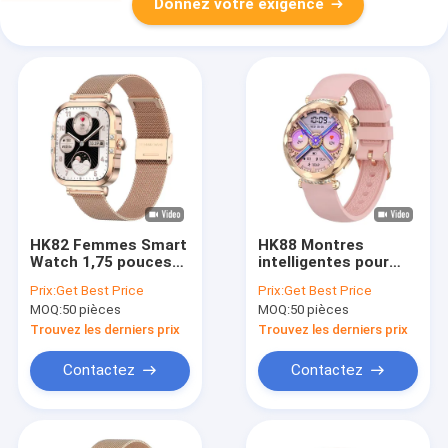
Donnez votre exigence
HK82 Femmes Smart
HK88 Montres
Watch 1,75 pouces
intelligentes pour
écran AMOLED HD BT
femmes Surveillance
Prix:
Get Best Price
Prix:
Get Best Price
appel avec gestion
de la santé des
MOQ:
50 pièces
MOQ:
50 pièces
menstruelle
femmes Surveillance
de la santé des
Trouvez les derniers prix
Trouvez les derniers prix
femmes Montres
intelligentes
Contactez
Contactez