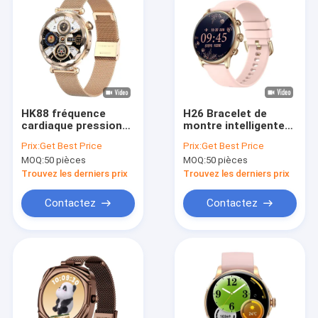
HK88 fréquence
H26 Bracelet de
cardiaque pression
montre intelligente
artérielle Smart
pour femme de 1,43"
Prix:
Get Best Price
Prix:
Get Best Price
Watch, Amoled BT
AMOELED Écran de
MOQ:
50 pièces
MOQ:
50 pièces
appelant Smartwatch
surveillance du
sommeil
Trouvez les derniers prix
Trouvez les derniers prix
Contactez
Contactez
Accueil
Produits
Vidéos