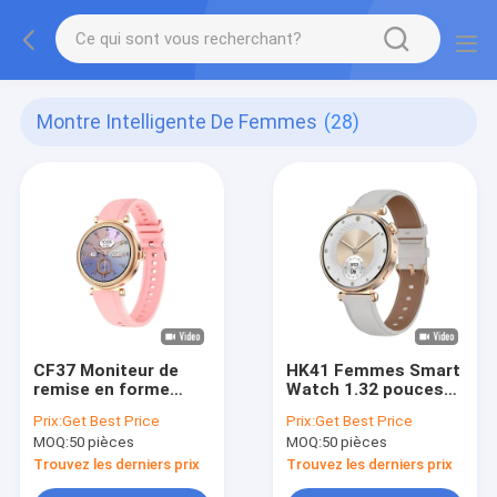
Montre Intelligente De Femmes
(28)
CF37 Moniteur de
HK41 Femmes Smart
remise en forme
Watch 1.32 pouces
pour femmes Rappel
BT Appel Moniteur de
Prix:
Get Best Price
Prix:
Get Best Price
de message
sommeil Smart
MOQ:
50 pièces
MOQ:
50 pièces
Moniteur intelligent
Watch avec
pour la surveillance
fréquence cardiaque
Trouvez les derniers prix
Trouvez les derniers prix
de la santé