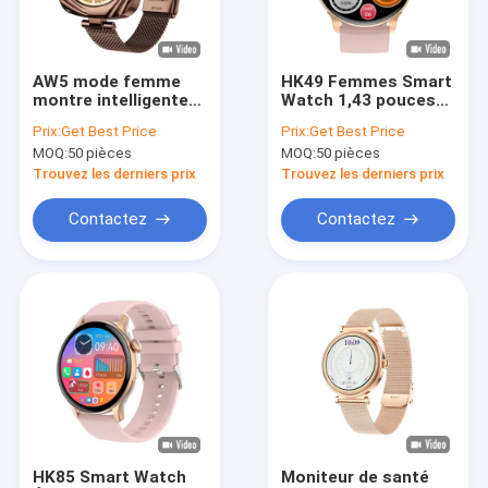
À propos de nous
Visite de l'usine
AW5 mode femme
HK49 Femmes Smart
montre intelligente
Watch 1,43 pouces
Contrôle de qualité
1,09 pouce AMOLED
Amoled NFC Pouls du
Prix:
Get Best Price
Prix:
Get Best Price
Carré BT Appel santé
cœur Sang oxygène
MOQ:
50 pièces
MOQ:
50 pièces
féminine
Mode multi-sport
Nous contacter
Trouvez les derniers prix
Trouvez les derniers prix
Nouvelles
Contactez
Contactez
Cas
Blog
Demander un devis
Montre intelligente GPS
HK85 Smart Watch
Moniteur de santé