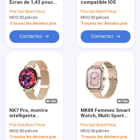
Écran de 1,43 pouce
compatible IOS
Montre intelligente 4G
BT Appelant Smart
Prix:
Get Best Price
Prix:
Get Best Price
Watch Moniteur de
MOQ:
Verres futés
50 pièces
MOQ:
50 pièces
pression artérielle et
de fréquence
Trouvez les derniers prix
Trouvez les derniers prix
cardiaque
Moniteur continu de la glycémie
Contactez
Contactez
une bague intelligente
Montres intelligentes 5G
Montre intelligente de santé
Montre intelligente pour enfants
Écouteurs 2 en 1 et montre intelligente
NX7 Pro, montre
MK88 Femmes Smart
Sim Card Smart Watch
intelligente
Watch, Multi Sport
imperméable à l'eau
Smart Watch
Prix:
Get Best Price
Prix:
Get Best Price
pour femme, montre
Surveillance de la
Smart Watch de sport
MOQ:
50 pièces
MOQ:
50 pièces
intelligente pour
santé téléphonique
femme.
appel à l' oxygène
Trouvez les derniers prix
Trouvez les derniers prix