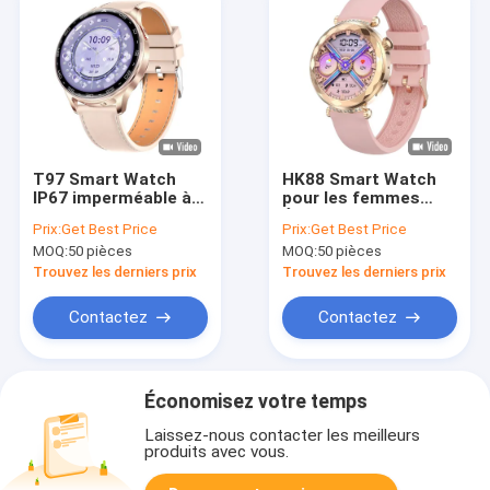
T97 Smart Watch
HK88 Smart Watch
IP67 imperméable à
pour les femmes
l'eau 2 en 1 Smart
Écran AMOLED de
Prix:
Get Best Price
Prix:
Get Best Price
Watch avec
1,19 pouce BT
MOQ:
50 pièces
MOQ:
50 pièces
écouteurs sans fil
Contrôle de musique
d'appel Santé des
Trouvez les derniers prix
Trouvez les derniers prix
femmes
Contactez
Contactez
Économisez votre temps
Laissez-nous contacter les meilleurs
produits avec vous.