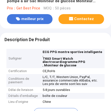
pompe à air Sac Moniteur de glucose Moniteur
intelligent
Prix：Get Best Price
MOQ：50 pièces
meilleur prix
Contactez
Description De Produit
ECG PPG montre sportive intelligente
,
Surligner
TK63 Smart Watch
électrocardiogramme PPG
,
Moniteur de glucose
Certification
CE,RoHs
L/C, T/T, Western Union, PayPal,
Conditions de
assurance commerciale Alibaba, etc.
paiement
Les prix de vente sont les suiv
Délai de livraison
5-8 jours ouvrables
Détails d'emballage
boîte de couleur
Lieu d'origine
Chine