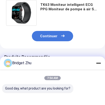
TK63 Moniteur intelligent ECG
PPG Moniteur de pompe à air Sac
Moniteur de glucose Moniteur
intelligent
Continuer
Produits Recommandés
Bridget Zhu
7:54 AM
Good day, what product are you looking for?
S28 Smart Watch
1.49 pouces de santé
F320 Laser He